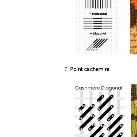
3.
Point cachemire