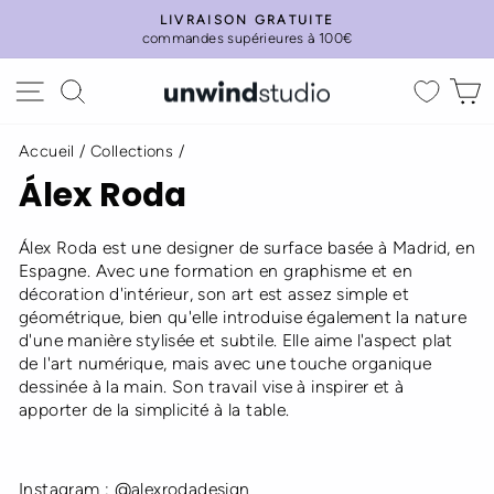
Passer
LIVRAISON GRATUITE
au
commandes supérieures à 100€
Diaporama
contenu
Pause
Navigation
Rechercher
P
Accueil
/
Collections
/
Álex Roda
Álex Roda est une designer de surface basée à Madrid, en
Espagne. Avec une formation en graphisme et en
décoration d'intérieur, son art est assez simple et
géométrique, bien qu'elle introduise également la nature
d'une manière stylisée et subtile. Elle aime l'aspect plat
de l'art numérique, mais avec une touche organique
dessinée à la main. Son travail vise à inspirer et à
apporter de la simplicité à la table.
Instagram :
@alexrodadesign