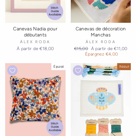
Canevas Nadia pour
Canevas de décoration
débutants
Manchas
ÁLEX RODA
ÁLEX RODA
Prix
Prix
À partir de
€18,00
€15,00
À partir de
€11,00
régulier
réduit
Épargnez
€4,00
Épuisé
Réduit