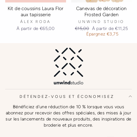
Canevas de décoration
Kit de coussins Laura Flor
Frosted Garden
aux tapisserie
UNWIND STUDIO
ÁLEX RODA
Prix
Prix
€15,00
À partir de
€11,25
À partir de
€65,00
régulier
réduit
Épargnez
€3,75
DÉTENDEZ-VOUS ET ÉCONOMISEZ
Bénéficiez d'une réduction de 10 % lorsque vous vous
abonnez pour recevoir des offres spéciales, des mises à jour
sur les lancements de nouveaux produits, des inspirations de
broderie et plus encore.
INSCRIVEZ-
S'INSCRIRE