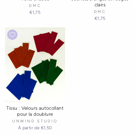
clairs
DMC
DMC
€1,75
€1,75
Tissu : Velours autocollant
pour la doublure
UNWIND STUDIO
À partir de
€1,50