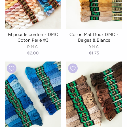
Coton Mat Doux DMC -
Fil pour le cordon - DMC
Beiges & Blancs
Coton Perlé #3
DMC
DMC
€1,75
€2,00