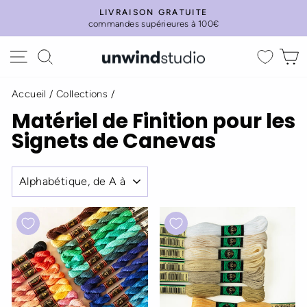
Passer
LIVRAISON GRATUITE
au
commandes supérieures à 100€
Diaporama
contenu
Pause
Navigation
Rechercher
P
Accueil
/
Collections
/
Matériel de Finition pour les
Signets de Canevas
APPLIQUER