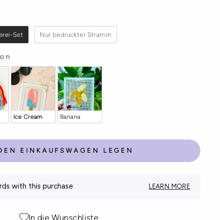
S
erei-Set
Nur bedruckter Stramin
ion
CTION
Ice Cream
Banana
 DEN EINKAUFSWAGEN LEGEN
s with this purchase
LEARN MORE
In die Wunschliste