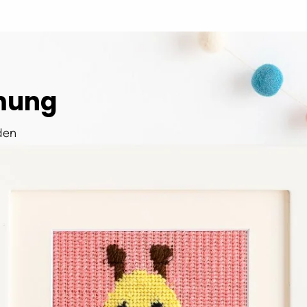
mung
den