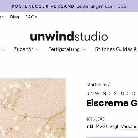
Bestellungen über 100€
KOSTENLOSER VERSAND
Pause
en
Blog
FAQs
Diashow
Zubehör
Fertigstellung
Stitches Guides &
Startseite
/
UNWIND STUDIO
Eiscreme G
Normaler
€17,00
Preis
inkl. MwSt. zzgl.
Versand