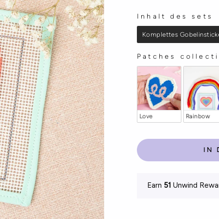
Inhalt des sets
INHALT DES SET
Komplettes Gobelinstick
Patches collect
PATCHES COLLE
Love
Rainbow
IN
Earn
51
Unwind Reward