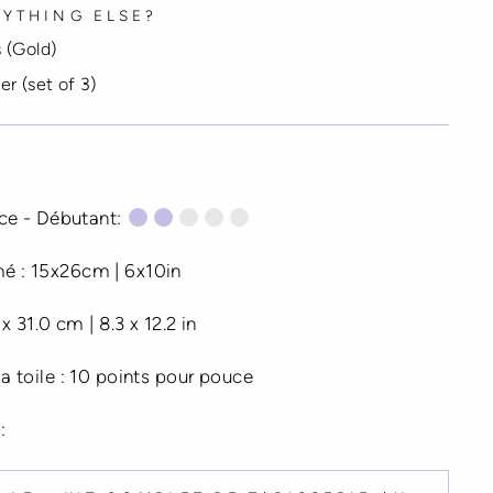
YTHING ELSE?
 (Gold)
r (set of 3)
e - Débutant:
mé : 15x26cm | 6x10in
3 x 31.0 cm | 8.3 x 12.2 in
 la toile : 10 points pour pouce
: