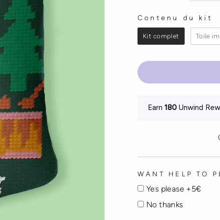
Contenu du kit
CONTENU DU KI
Kit complet
Toile i
Earn
180
Unwind Rewa
WANT HELP TO 
Yes please +5€
No thanks