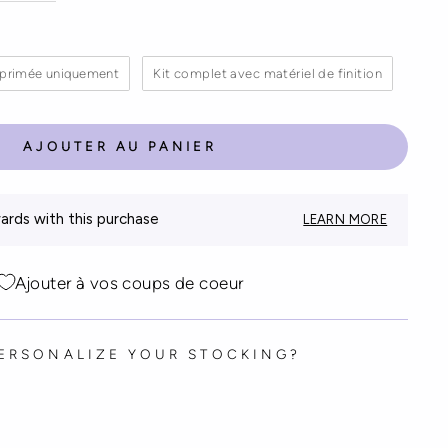
T
mprimée uniquement
Kit complet avec matériel de finition
AJOUTER AU PANIER
rds with this purchase
LEARN MORE
Ajouter à vos coups de coeur
PERSONALIZE YOUR STOCKING?