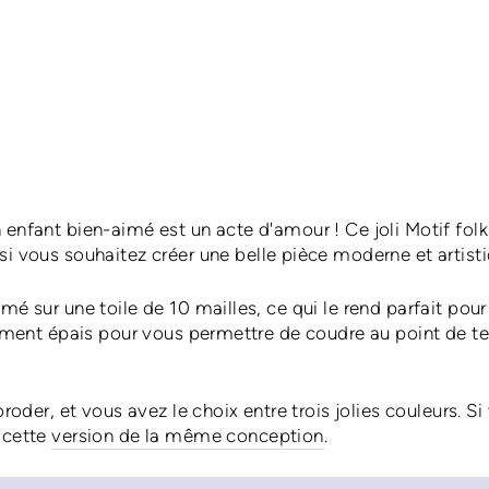
À
partir
de
€37,00
 enfant bien-aimé est un acte d'amour ! Ce joli Motif fol
 si vous souhaitez créer une belle pièce moderne et artisti
mé sur une toile de 10 mailles, ce qui le rend parfait pour
amment épais pour vous permettre de coudre au point de te
broder, et vous avez le choix entre trois jolies couleurs. S
 cette
version de la même conception
.