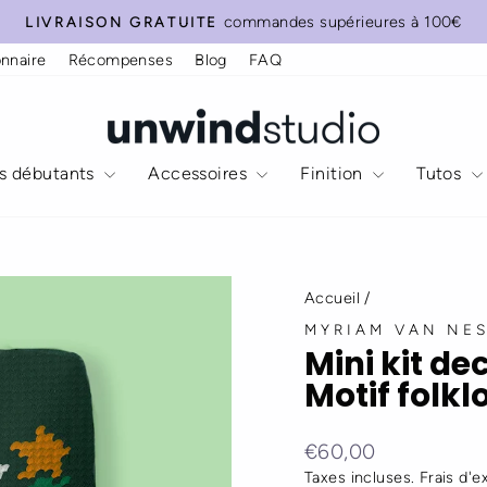
Want
Do
commandes supérieures à 100€
LIVRAISON GRATUITE
help
you
Diaporama
nnaire
Récompenses
Blog
FAQ
to
need
Pause
personalize
anything
your
else?
stocking?
es débutants
Accessoires
Finition
Tutos
Accueil
/
MYRIAM VAN NE
Mini kit de
Motif folkl
Prix
€60,00
régulier
Taxes incluses.
Frais d'e