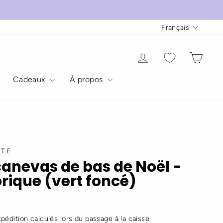
Langue
Français
Se connecter
Panie
Cadeaux
À propos
STE
canevas de bas de Noël -
orique (vert foncé)
xpédition
calculés lors du passage à la caisse.